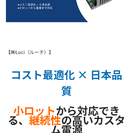
【㈱Luci（ルーチ）】
コスト最適化 × 日本品
質
小ロット
から対応でき
る、
継続性
の高いカスタ
ム電源