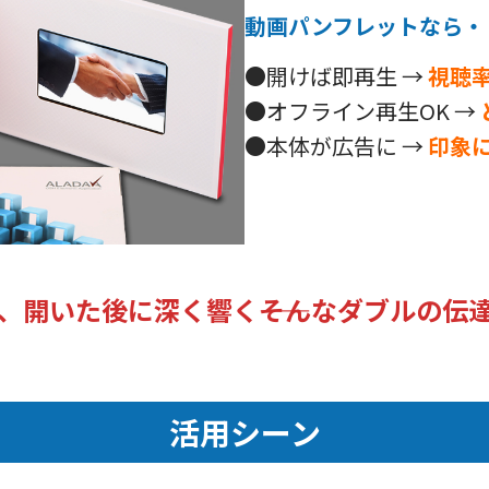
動画パンフレットなら
・
●開けば即再生 →
視聴
●オフライン再生OK →
●本体が広告に →
印象
、開いた後に深く響く――そんなダブルの伝
活用シーン