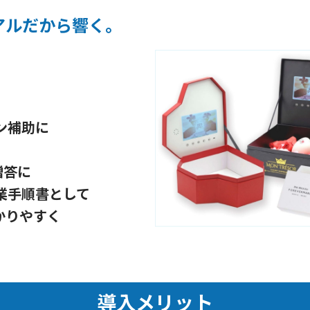
アルだから響く。
ン補助に
贈答に
業手順書として
かりやすく
導入メリット