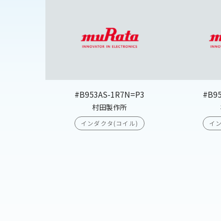
#B953AS-1R7N=P3
#B9
村田製作所
インダクタ(コイル)
イン