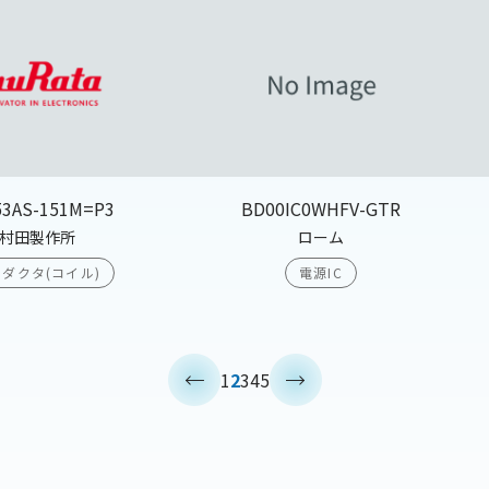
53AS-151M=P3
BD00IC0WHFV-GTR
村田製作所
ローム
ダクタ(コイル)
電源IC
<
>
1
2
3
4
5