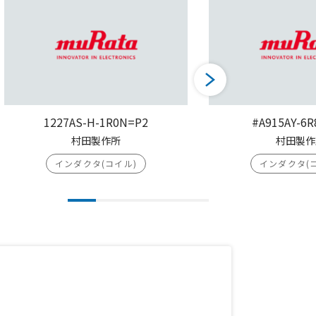
1227AS-H-1R0N=P2
#A915AY-6
村田製作所
村田製作
インダクタ(コイル)
インダクタ(