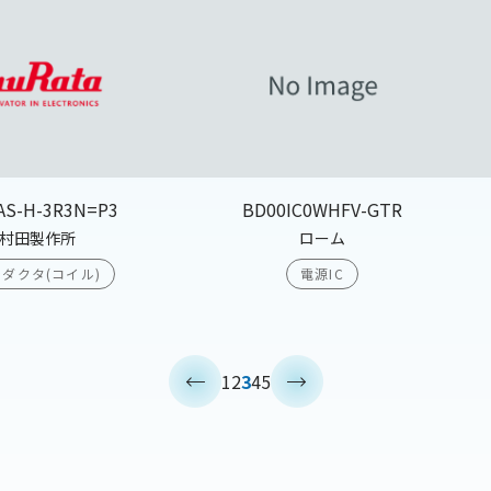
AS-H-3R3N=P3
BD00IC0WHFV-GTR
村田製作所
ローム
ダクタ(コイル)
電源IC
<
>
1
2
3
4
5