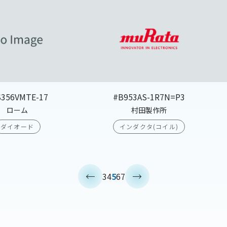
S356VMTE-17
#B953AS-1R7N=P3
ローム
村田製作所
ダイオード
インダクタ(コイル)
<
>
3
4
5
6
7