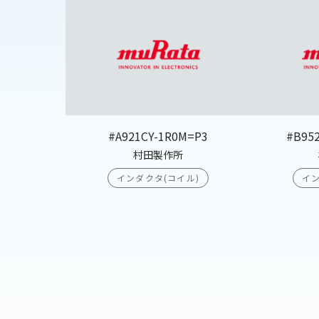
#A921CY-1R0M=P3
#B95
村田製作所
インダクタ(コイル)
イン