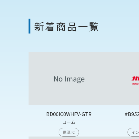
新着商品一覧
BD00IC0WHFV-GTR
#B95
ローム
電源IC
イン