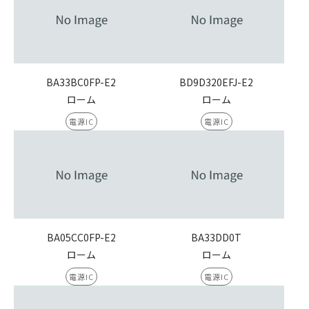
BA33BC0FP-E2
BD9D320EFJ-E2
ローム
ローム
電源IC
電源IC
BA05CC0FP-E2
BA33DD0T
ローム
ローム
電源IC
電源IC