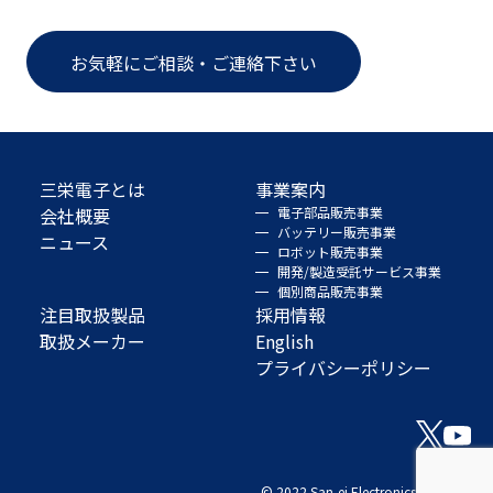
お気軽にご相談・ご連絡下さい
三栄電子とは
事業案内
会社概要
電子部品販売事業
バッテリー販売事業
ニュース
ロボット販売事業
開発/製造受託サービス事業
個別商品販売事業
注目取扱製品
採用情報
取扱メーカー
English
プライバシーポリシー
© 2022 San-ei Electronics Co., Ltd.