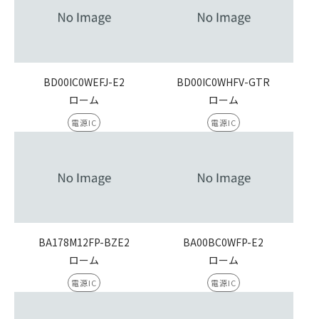
BD00IC0WEFJ-E2
BD00IC0WHFV-GTR
ローム
ローム
電源IC
電源IC
BA178M12FP-BZE2
BA00BC0WFP-E2
ローム
ローム
電源IC
電源IC