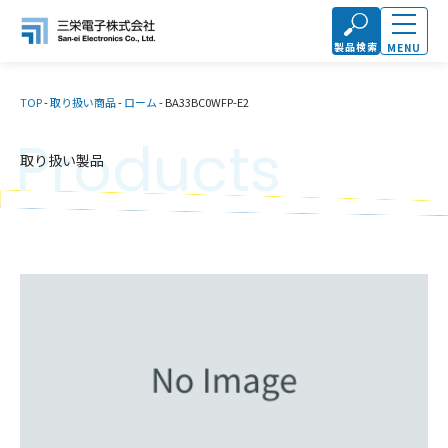
製品検索
MENU
TOP
-
取り扱い商品
-
ローム
-
BA33BC0WFP-E2
Products
取り扱い製品