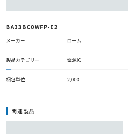
BA33BC0WFP-E2
メーカー
ローム
製品カテゴリー
電源IC
梱包単位
2,000
関連製品