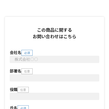
この商品に関する
お問い合わせはこちら
会社名
必須
部署名
任意
役職
任意
氏名
必須