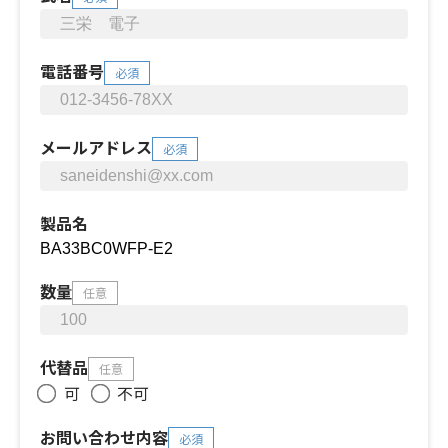
電話番号
必須
メールアドレス
必須
製品名
数量
任意
代替品
任意
可
不可
お問い合わせ内容
必須