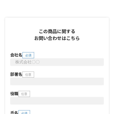
この商品に関する
お問い合わせはこちら
会社名
必須
部署名
任意
役職
任意
氏名
必須