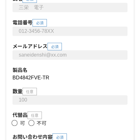
電話番号
必須
メールアドレス
必須
製品名
数量
任意
代替品
任意
可
不可
お問い合わせ内容
必須