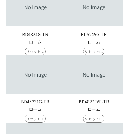
BD4824G-TR
BD5245G-TR
ローム
ローム
リセットIC
リセットIC
BD45231G-TR
BD4827FVE-TR
ローム
ローム
リセットIC
リセットIC