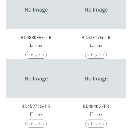
BD4830FVE-TR
BD52E27G-TR
ローム
ローム
リセットIC
リセットIC
BD45272G-TR
BD4840G-TR
ローム
ローム
リセットIC
リセットIC