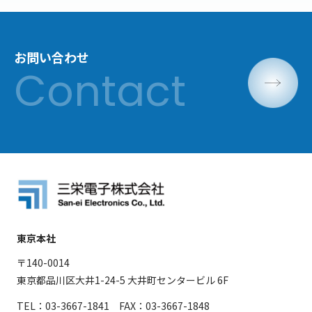
お問い合わせ
東京本社
〒140-0014
東京都品川区大井1-24-5 大井町センタービル 6F
TEL：03-3667-1841 FAX：03-3667-1848