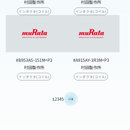
村田製作所
村田製作所
インダクタ(コイル)
インダクタ(コイル)
#B953AS-151M=P3
#A915AY-3R3M=P3
村田製作所
村田製作所
インダクタ(コイル)
インダクタ(コイル)
>
1
2
3
4
5