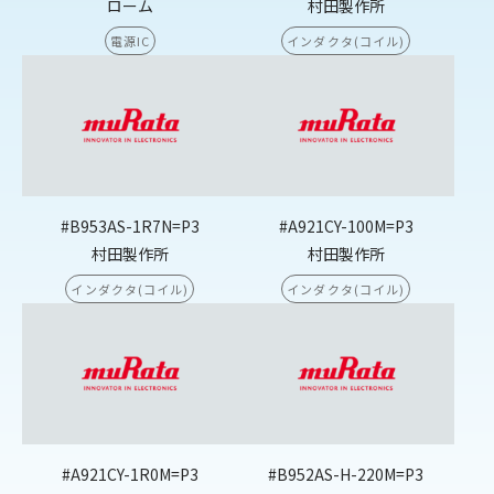
ローム
村田製作所
電源IC
インダクタ(コイル)
#B953AS-1R7N=P3
#A921CY-100M=P3
村田製作所
村田製作所
インダクタ(コイル)
インダクタ(コイル)
#A921CY-1R0M=P3
#B952AS-H-220M=P3