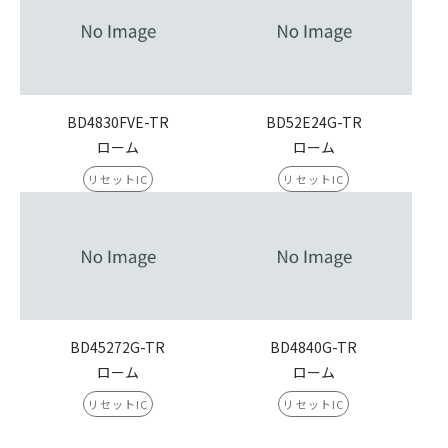
BD4830FVE-TR
BD52E24G-TR
ローム
ローム
リセットIC
リセットIC
BD45272G-TR
BD4840G-TR
ローム
ローム
リセットIC
リセットIC