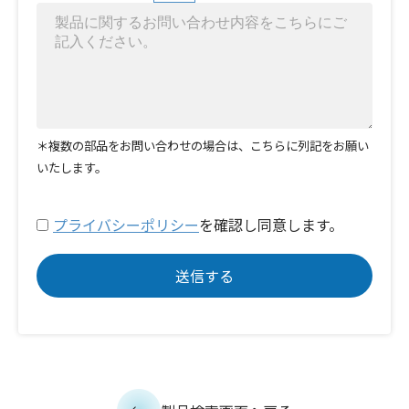
＊複数の部品をお問い合わせの場合は、こちらに列記をお願い
いたします。
プライバシーポリシー
を確認し同意します。