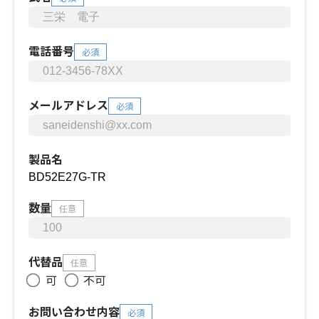
電話番号
必須
メールアドレス
必須
製品名
数量
任意
代替品
任意
可
不可
お問い合わせ内容
必須