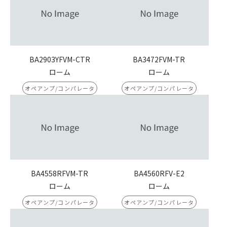
BA2903YFVM-CTR
BA3472FVM-TR
ローム
ローム
オペアンプ/コンパレータ
オペアンプ/コンパレータ
BA4558RFVM-TR
BA4560RFV-E2
ローム
ローム
オペアンプ/コンパレータ
オペアンプ/コンパレータ