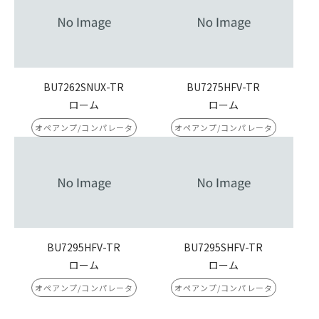
BU7262SNUX-TR
BU7275HFV-TR
ローム
ローム
オペアンプ/コンパレータ
オペアンプ/コンパレータ
BU7295HFV-TR
BU7295SHFV-TR
ローム
ローム
オペアンプ/コンパレータ
オペアンプ/コンパレータ