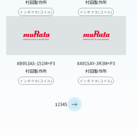
村田製作所
村田製作所
インダクタ(コイル)
インダクタ(コイル)
#B953AS-151M=P3
#A915AY-3R3M=P3
村田製作所
村田製作所
インダクタ(コイル)
インダクタ(コイル)
>
1
2
3
4
5