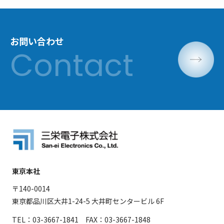
お問い合わせ
東京本社
〒140-0014
東京都品川区大井1-24-5 大井町センタービル 6F
TEL：03-3667-1841 FAX：03-3667-1848