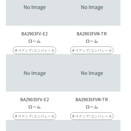
BA2903FV-E2
BA2903FVM-TR
ローム
ローム
オペアンプ/コンパレータ
オペアンプ/コンパレータ
BA2903SFV-E2
BA2903SFVM-TR
ローム
ローム
オペアンプ/コンパレータ
オペアンプ/コンパレータ