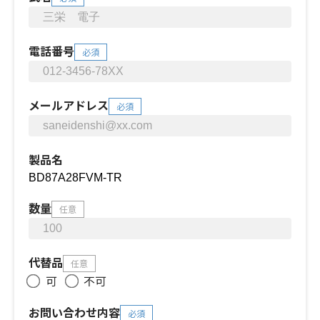
電話番号
必須
メールアドレス
必須
製品名
数量
任意
代替品
任意
可
不可
お問い合わせ内容
必須