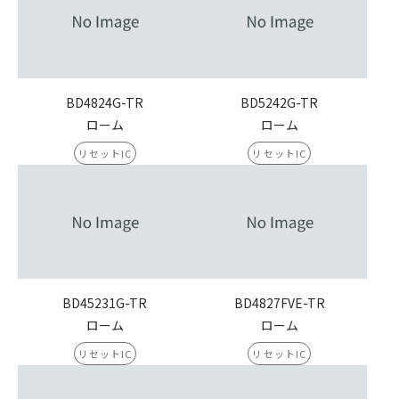
BD4824G-TR
BD5242G-TR
ローム
ローム
リセットIC
リセットIC
BD45231G-TR
BD4827FVE-TR
ローム
ローム
リセットIC
リセットIC