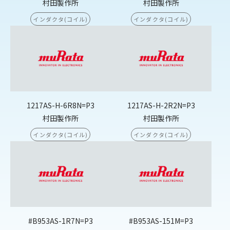
村田製作所
村田製作所
インダクタ(コイル)
インダクタ(コイル)
1217AS-H-6R8N=P3
1217AS-H-2R2N=P3
村田製作所
村田製作所
インダクタ(コイル)
インダクタ(コイル)
#B953AS-1R7N=P3
#B953AS-151M=P3