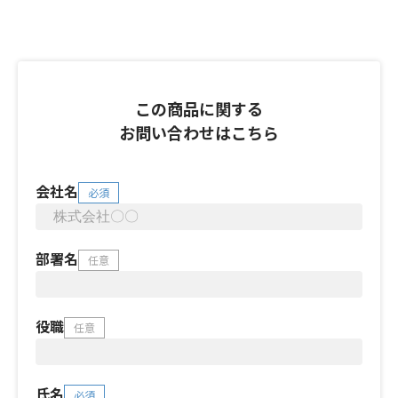
この商品に関する
お問い合わせはこちら
会社名
必須
部署名
任意
役職
任意
氏名
必須