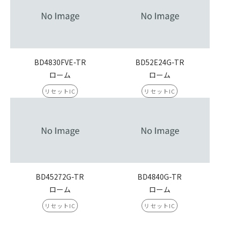
BD4830FVE-TR
BD52E24G-TR
ローム
ローム
リセットIC
リセットIC
BD45272G-TR
BD4840G-TR
ローム
ローム
リセットIC
リセットIC