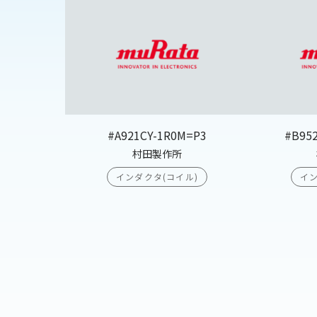
#A921CY-1R0M=P3
#B95
村田製作所
インダクタ(コイル)
イン