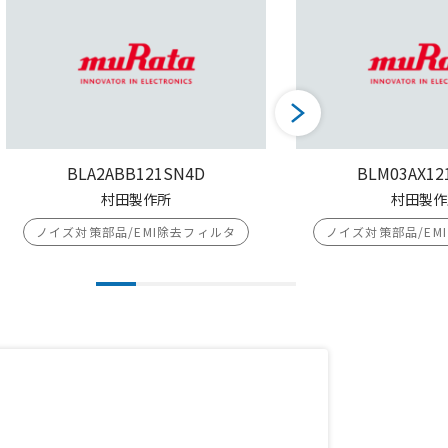
BLA2ABB121SN4D
BLM03AX12
村田製作所
村田製作
ノイズ対策部品/EMI除去フィルタ
ノイズ対策部品/EM