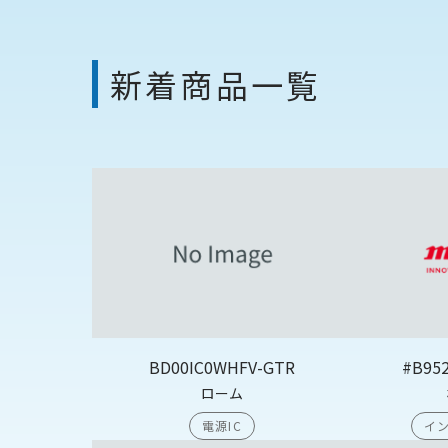
新着商品一覧
BD00IC0WHFV-GTR
#B95
ローム
電源IC
イン