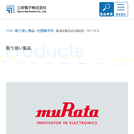
製品検索
MENU
TOP
-
取り扱い商品
-
村田製作所
-
BLM15EG121SN1D
-
ページ 3
Products
取り扱い製品