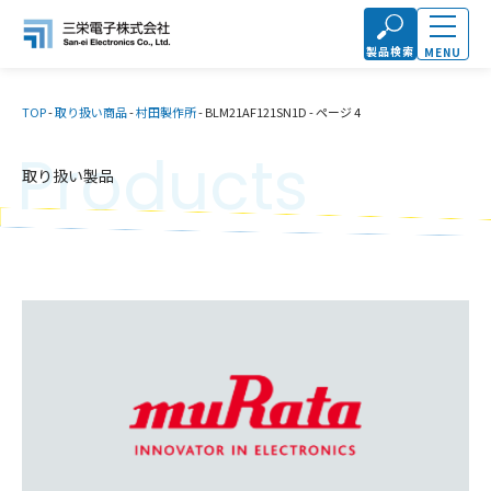
製品検索
MENU
TOP
-
取り扱い商品
-
村田製作所
-
BLM21AF121SN1D
-
ページ 4
Products
取り扱い製品