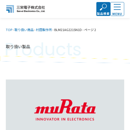
製品検索
MENU
TOP
-
取り扱い商品
-
村田製作所
-
BLM21AG221SN1D
-
ページ 2
Products
取り扱い製品