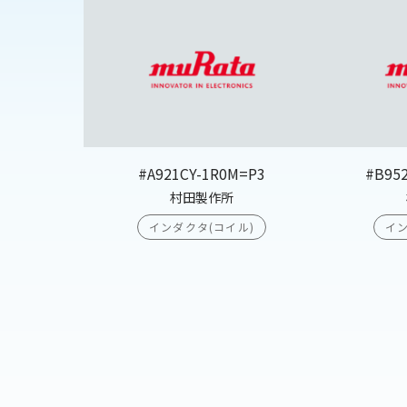
#A921CY-1R0M=P3
#B95
村田製作所
インダクタ(コイル)
イン