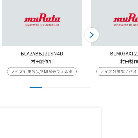
BLA2ABB121SN4D
BLM03AX12
村田製作所
村田製作
ノイズ対策部品/EMI除去フィルタ
ノイズ対策部品/EM