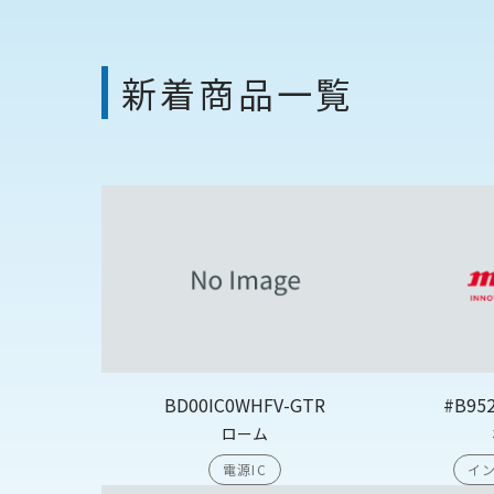
新着商品一覧
BD00IC0WHFV-GTR
#B95
ローム
電源IC
イン