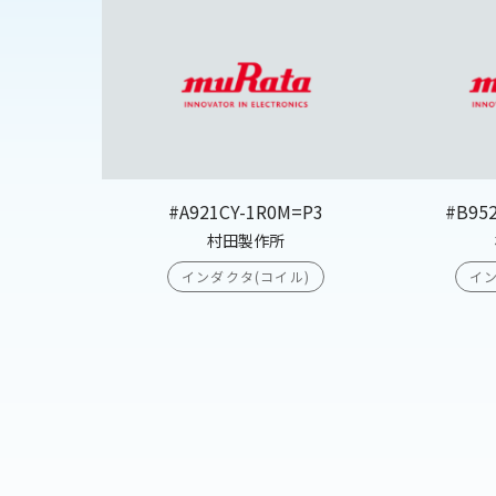
#A921CY-1R0M=P3
#B95
村田製作所
インダクタ(コイル)
イン