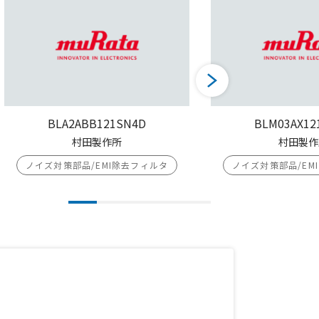
BLA2ABB121SN4D
BLM03AX12
村田製作所
村田製作
ノイズ対策部品/EMI除去フィルタ
ノイズ対策部品/EM