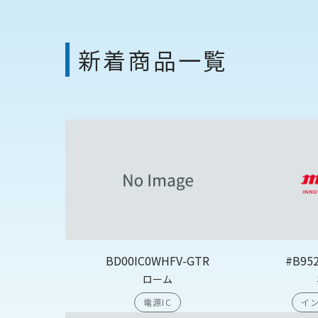
新着商品一覧
BD00IC0WHFV-GTR
#B95
ローム
電源IC
イン