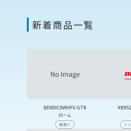
新着商品一覧
BD00IC0WHFV-GTR
#B95
ローム
電源IC
イン