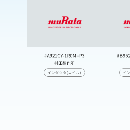
#A921CY-1R0M=P3
#B95
村田製作所
インダクタ(コイル)
イン