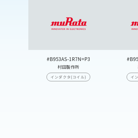
#B953AS-1R7N=P3
#B9
村田製作所
インダクタ(コイル)
イン