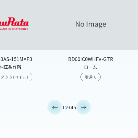
53AS-151M=P3
BD00IC0WHFV-GTR
村田製作所
ローム
ダクタ(コイル)
電源IC
<
>
1
2
3
4
5