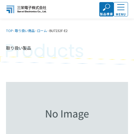
製品検索
MENU
TOP
-
取り扱い商品
-
ローム
-
BU7232F-E2
Products
取り扱い製品