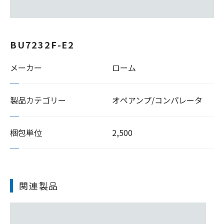
BU7232F-E2
メーカー
ローム
製品カテゴリー
オペアンプ/コンパレータ
梱包単位
2,500
関連製品