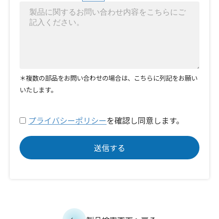
＊複数の部品をお問い合わせの場合は、こちらに列記をお願い
いたします。
プライバシーポリシー
を確認し同意します。