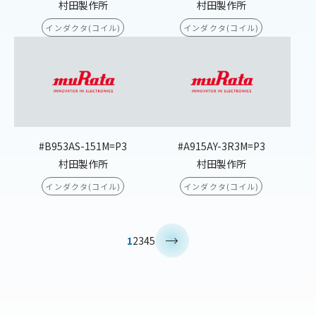
村田製作所
村田製作所
インダクタ(コイル)
インダクタ(コイル)
#B953AS-151M=P3
#A915AY-3R3M=P3
村田製作所
村田製作所
インダクタ(コイル)
インダクタ(コイル)
>
1
2
3
4
5