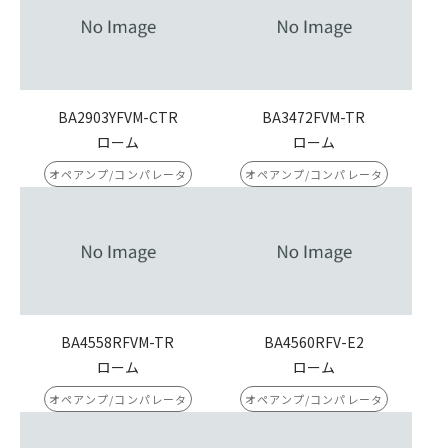
BA2903YFVM-CTR
BA3472FVM-TR
ローム
ローム
オペアンプ/コンパレータ
オペアンプ/コンパレータ
BA4558RFVM-TR
BA4560RFV-E2
ローム
ローム
オペアンプ/コンパレータ
オペアンプ/コンパレータ