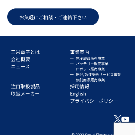
お気軽にご相談・ご連絡下さい
三栄電子とは
事業案内
会社概要
電子部品販売事業
バッテリー販売事業
ニュース
ロボット販売事業
開発/製造受託サービス事業
個別商品販売事業
注目取扱製品
採用情報
取扱メーカー
English
プライバシーポリシー
© 2022 San-ei Electronics Co., Ltd.