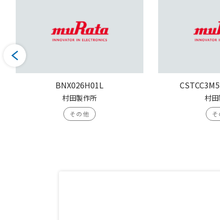
BNX026H01L
CSTCC3M5
村田製作所
村田
その他
そ