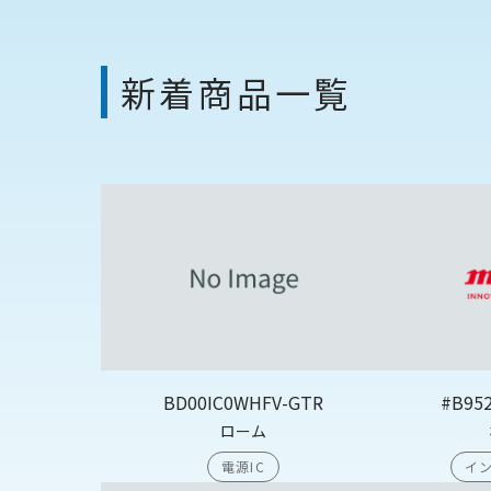
新着商品一覧
BD00IC0WHFV-GTR
#B95
ローム
電源IC
イン