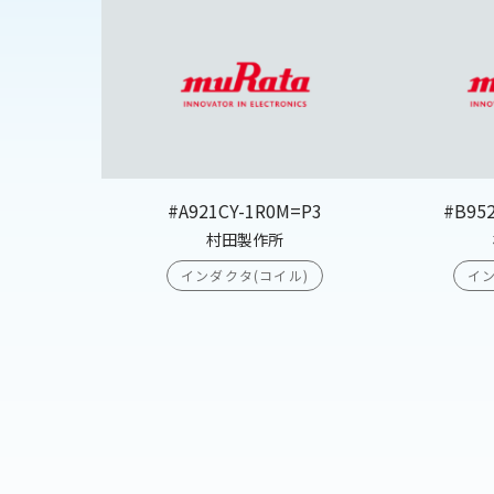
#A921CY-1R0M=P3
#B95
村田製作所
インダクタ(コイル)
イン