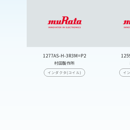
1277AS-H-3R3M=P2
125
村田製作所
インダクタ(コイル)
イン