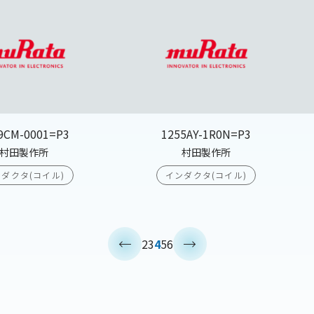
9CM-0001=P3
1255AY-1R0N=P3
村田製作所
村田製作所
ダクタ(コイル)
インダクタ(コイル)
<
>
2
3
4
5
6