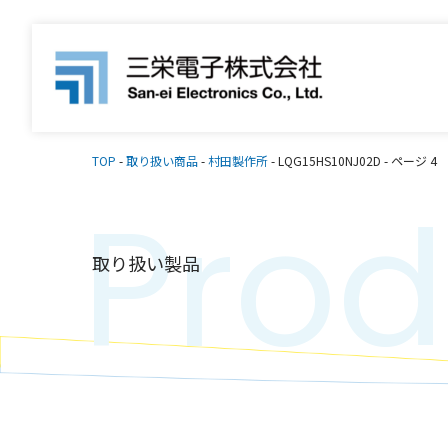
TOP
-
取り扱い商品
-
村田製作所
-
LQG15HS10NJ02D
-
ページ 4
Prod
取り扱い製品