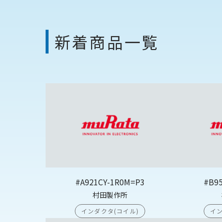
新着商品一覧
#A921CY-1R0M=P3
#B9
村田製作所
インダクタ(コイル)
イン