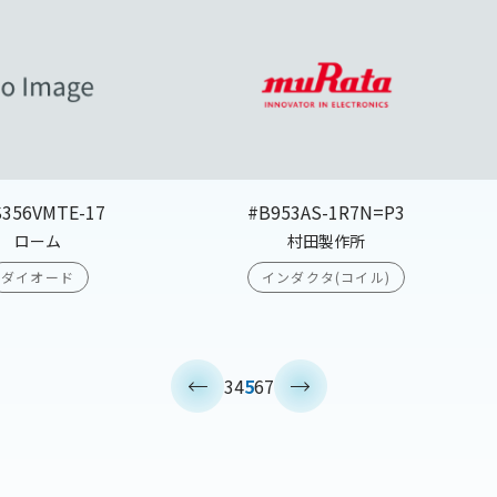
S356VMTE-17
#B953AS-1R7N=P3
ローム
村田製作所
ダイオード
インダクタ(コイル)
<
>
3
4
5
6
7