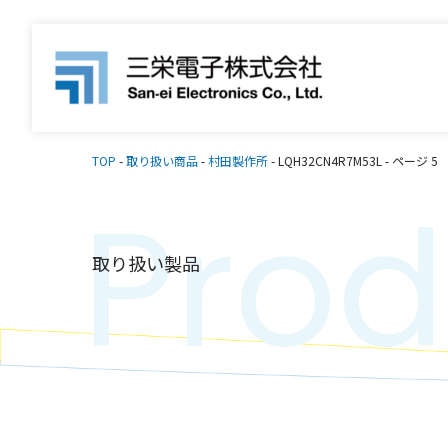
TOP
-
取り扱い商品
-
村田製作所
-
LQH32CN4R7M53L
-
ページ 5
Prod
取り扱い製品