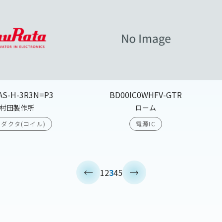
AS-H-3R3N=P3
BD00IC0WHFV-GTR
村田製作所
ローム
ダクタ(コイル)
電源IC
<
>
1
2
3
4
5