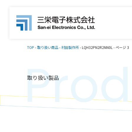
TOP
-
取り扱い商品
-
村田製作所
-
LQH32PN2R2NN0L
-
ページ 3
Prod
取り扱い製品