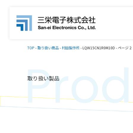
TOP
-
取り扱い商品
-
村田製作所
-
LQW15CN1R0M10D
-
ページ 2
Prod
取り扱い製品