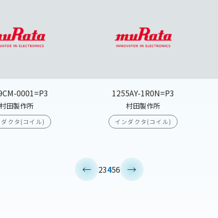
9CM-0001=P3
1255AY-1R0N=P3
村田製作所
村田製作所
ダクタ(コイル)
インダクタ(コイル)
<
>
2
3
4
5
6