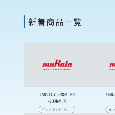
新着商品一覧
#A921CY-1R0M=P3
#B9
村田製作所
インダクタ(コイル)
イン