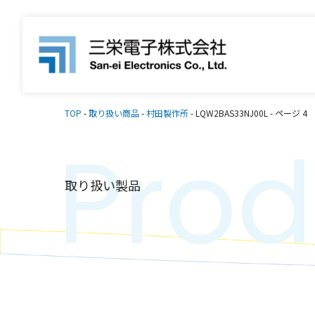
TOP
-
取り扱い商品
-
村田製作所
-
LQW2BAS33NJ00L
-
ページ 4
Prod
取り扱い製品