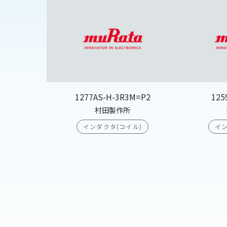
1277AS-H-3R3M=P2
125
村田製作所
インダクタ(コイル)
イン