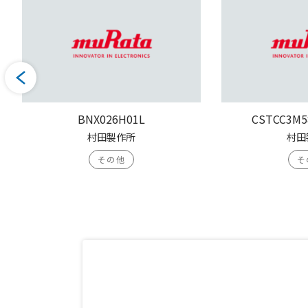
BNX026H01L
CSTCC3M5
村田製作所
村田
その他
そ