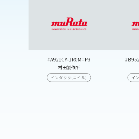
#A921CY-1R0M=P3
#B95
村田製作所
インダクタ(コイル)
イン