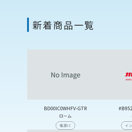
新着商品一覧
BD00IC0WHFV-GTR
#B95
ローム
電源IC
イン