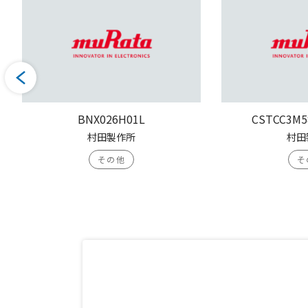
BNX026H01L
CSTCC3M5
村田製作所
村田
その他
そ