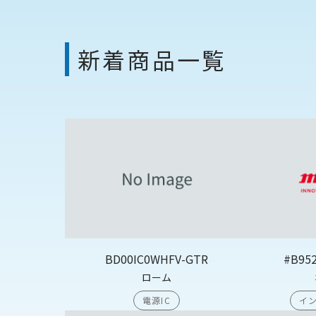
新着商品一覧
BD00IC0WHFV-GTR
#B95
ローム
電源IC
イン