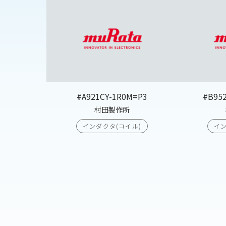
#A921CY-1R0M=P3
#B95
村田製作所
インダクタ(コイル)
イン