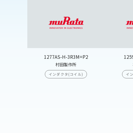
1277AS-H-3R3M=P2
125
村田製作所
インダクタ(コイル)
イン