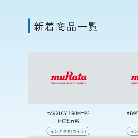
新着商品一覧
#A921CY-1R0M=P3
#B9
村田製作所
インダクタ(コイル)
イン