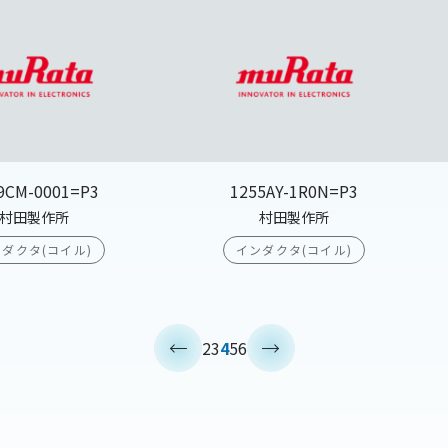
9CM-0001=P3
1255AY-1R0N=P3
村田製作所
村田製作所
ダクタ(コイル)
インダクタ(コイル)
<
>
2
3
4
5
6