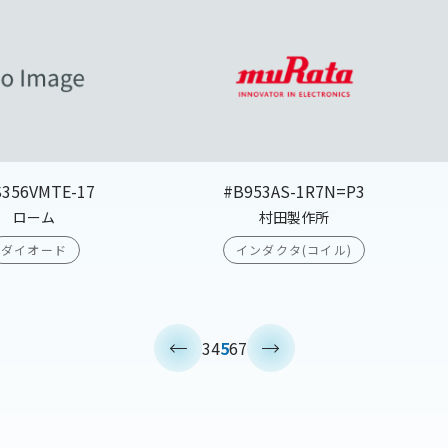
S356VMTE-17
#B953AS-1R7N=P3
ローム
村田製作所
ダイオード
インダクタ(コイル)
<
>
3
4
5
6
7