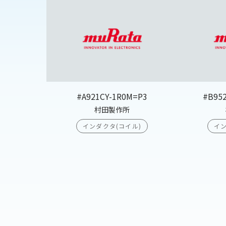
#A921CY-1R0M=P3
#B95
村田製作所
インダクタ(コイル)
イン