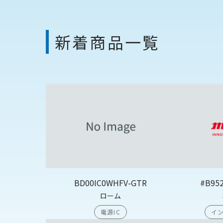
新着商品一覧
BD00IC0WHFV-GTR
#B95
ローム
電源IC
イン