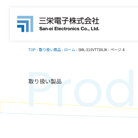
TOP
-
取り扱い商品
-
ローム
-
SML-310VTT86JK
-
ページ 4
Prod
取り扱い製品