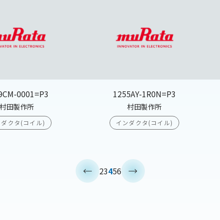
9CM-0001=P3
1255AY-1R0N=P3
村田製作所
村田製作所
ダクタ(コイル)
インダクタ(コイル)
<
>
2
3
4
5
6