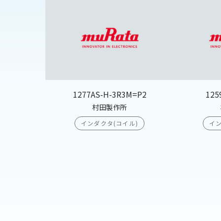
1277AS-H-3R3M=P2
125
村田製作所
インダクタ(コイル)
イン