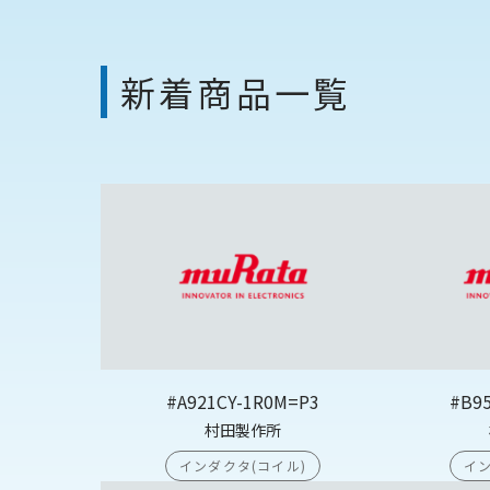
新着商品一覧
#A921CY-1R0M=P3
#B9
村田製作所
インダクタ(コイル)
イン