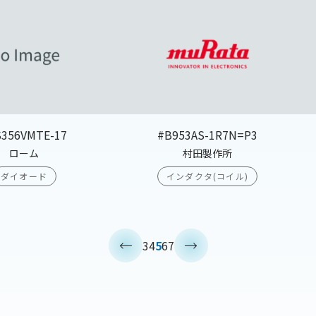
S356VMTE-17
#B953AS-1R7N=P3
ローム
村田製作所
ダイオード
インダクタ(コイル)
<
>
3
4
5
6
7