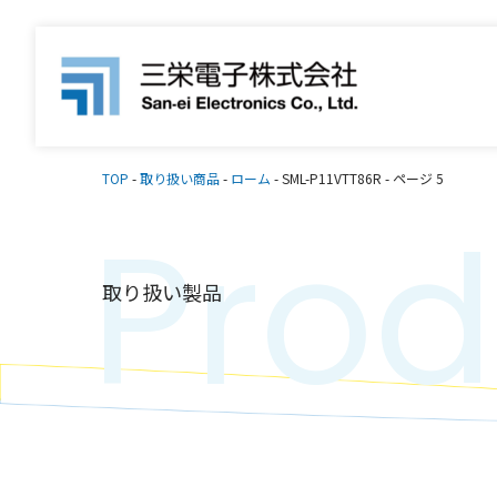
TOP
-
取り扱い商品
-
ローム
-
SML-P11VTT86R
-
ページ 5
Prod
取り扱い製品