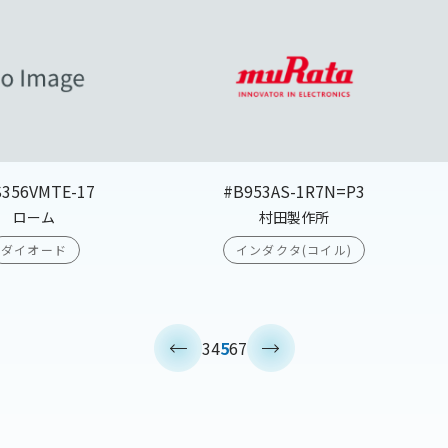
S356VMTE-17
#B953AS-1R7N=P3
ローム
村田製作所
ダイオード
インダクタ(コイル)
<
>
3
4
5
6
7