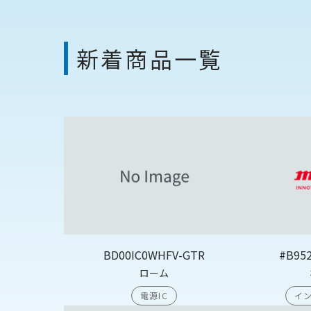
新着商品一覧
BD00IC0WHFV-GTR
#B95
ローム
電源IC
イン