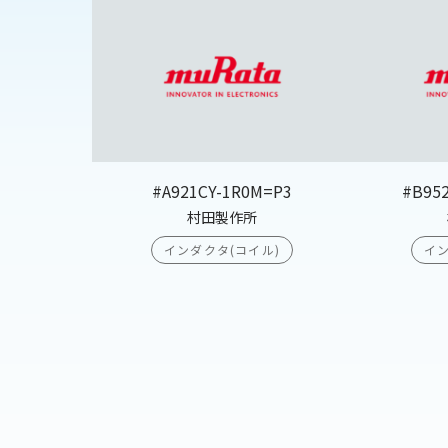
#A921CY-1R0M=P3
#B95
村田製作所
インダクタ(コイル)
イン