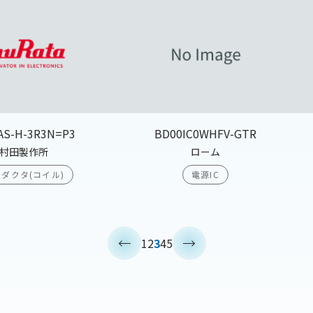
AS-H-3R3N=P3
BD00IC0WHFV-GTR
村田製作所
ローム
ダクタ(コイル)
電源IC
<
>
1
2
3
4
5