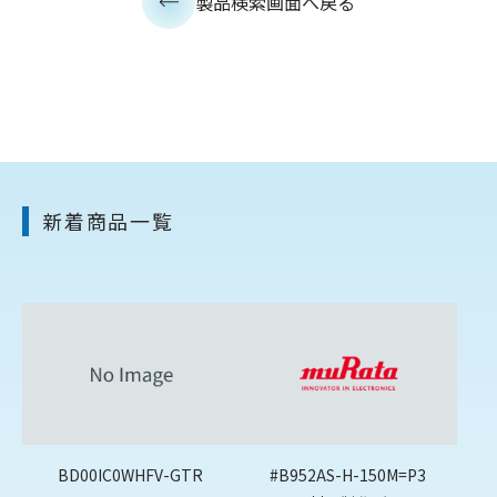
製品検索画面へ戻る
新着商品一覧
BD00IC0WHFV-GTR
#B952AS-H-150M=P3