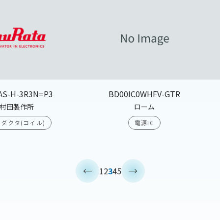
AS-H-3R3N=P3
BD00IC0WHFV-GTR
村田製作所
ローム
ダクタ(コイル)
電源IC
<
>
1
2
3
4
5