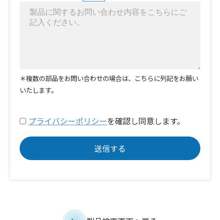
＊複数の部品をお問い合わせの場合は、こちらに列記をお願い
いたします。
プライバシーポリシー
を確認し同意します。