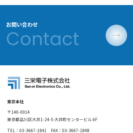
お問い合わせ
東京本社
〒140-0014
東京都品川区大井1-24-5 大井町センタービル 6F
TEL：03-3667-1841 FAX：03-3667-1848