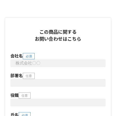
この商品に関する
お問い合わせはこちら
会社名
必須
部署名
任意
役職
任意
氏名
必須