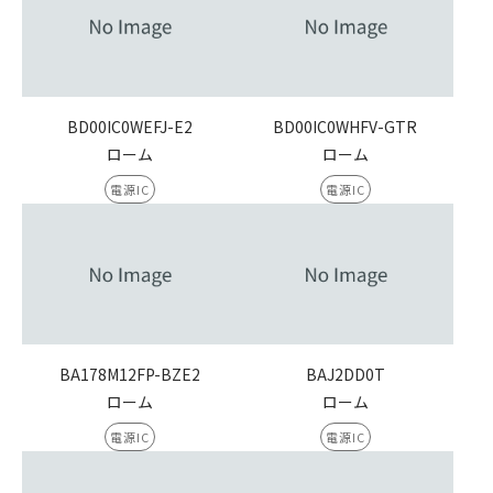
BD00IC0WEFJ-E2
BD00IC0WHFV-GTR
ローム
ローム
電源IC
電源IC
BA178M12FP-BZE2
BAJ2DD0T
ローム
ローム
電源IC
電源IC