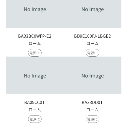
BA33BC0WFP-E2
BD9E100FJ-LBGE2
ローム
ローム
電源IC
電源IC
BA05CC0T
BA33DD0T
ローム
ローム
電源IC
電源IC