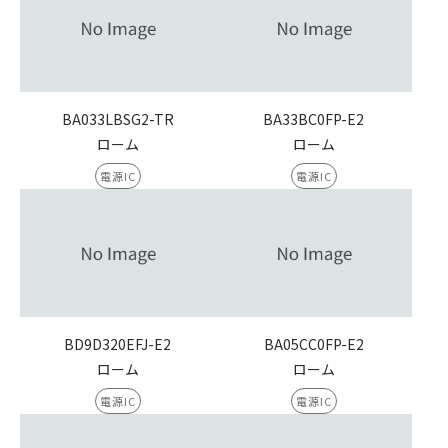
BA033LBSG2-TR
BA33BC0FP-E2
ローム
ローム
電源IC
電源IC
BD9D320EFJ-E2
BA05CC0FP-E2
ローム
ローム
電源IC
電源IC