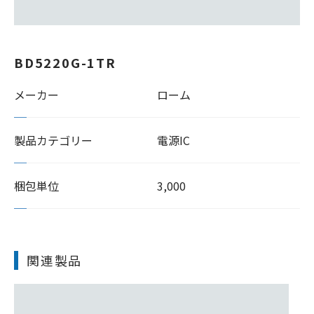
BD5220G-1TR
メーカー
ローム
製品カテゴリー
電源IC
梱包単位
3,000
関連製品