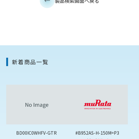
製品検索画面へ戻る
新着商品一覧
BD00IC0WHFV-GTR
#B952AS-H-150M=P3