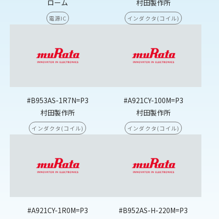
ローム
村田製作所
電源IC
インダクタ(コイル)
#B953AS-1R7N=P3
#A921CY-100M=P3
村田製作所
村田製作所
インダクタ(コイル)
インダクタ(コイル)
#A921CY-1R0M=P3
#B952AS-H-220M=P3