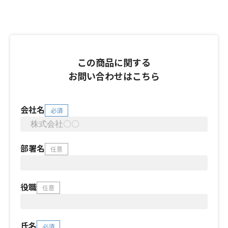
この商品に関する
お問い合わせはこちら
会社名
必須
部署名
任意
役職
任意
氏名
必須