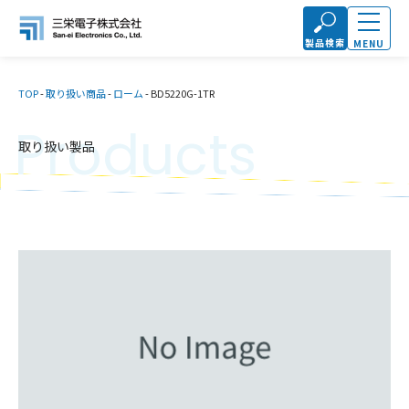
製品検索
MENU
TOP
-
取り扱い商品
-
ローム
-
BD5220G-1TR
Products
取り扱い製品