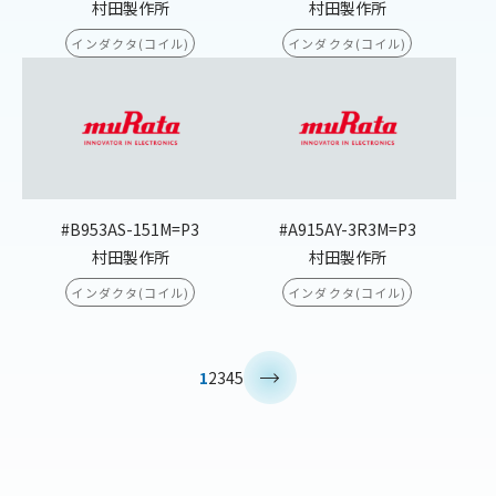
村田製作所
村田製作所
インダクタ(コイル)
インダクタ(コイル)
#B953AS-151M=P3
#A915AY-3R3M=P3
村田製作所
村田製作所
インダクタ(コイル)
インダクタ(コイル)
>
1
2
3
4
5