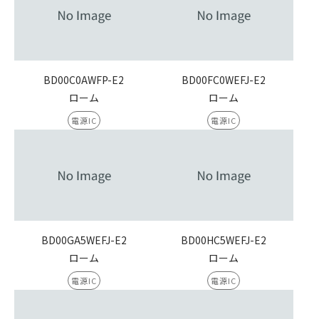
BD00C0AWFP-E2
BD00FC0WEFJ-E2
ローム
ローム
電源IC
電源IC
BD00GA5WEFJ-E2
BD00HC5WEFJ-E2
ローム
ローム
電源IC
電源IC