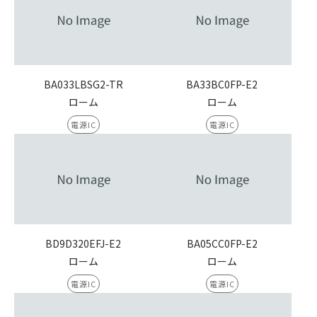
BA033LBSG2-TR
BA33BC0FP-E2
ローム
ローム
電源IC
電源IC
BD9D320EFJ-E2
BA05CC0FP-E2
ローム
ローム
電源IC
電源IC