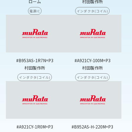
ローム
村田製作所
電源IC
インダクタ(コイル)
#B953AS-1R7N=P3
#A921CY-100M=P3
村田製作所
村田製作所
インダクタ(コイル)
インダクタ(コイル)
#A921CY-1R0M=P3
#B952AS-H-220M=P3