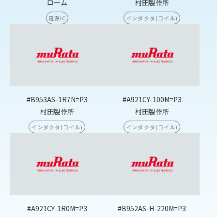
ローム
村田製作所
電源IC
インダクタ(コイル)
#B953AS-1R7N=P3
#A921CY-100M=P3
村田製作所
村田製作所
インダクタ(コイル)
インダクタ(コイル)
#A921CY-1R0M=P3
#B952AS-H-220M=P3