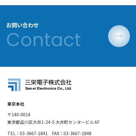
お問い合わせ
東京本社
〒140-0014
東京都品川区大井1-24-5 大井町センタービル 6F
TEL：03-3667-1841 FAX：03-3667-1848