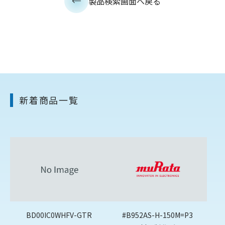
製品検索画面へ戻る
新着商品一覧
BD00IC0WHFV-GTR
#B952AS-H-150M=P3