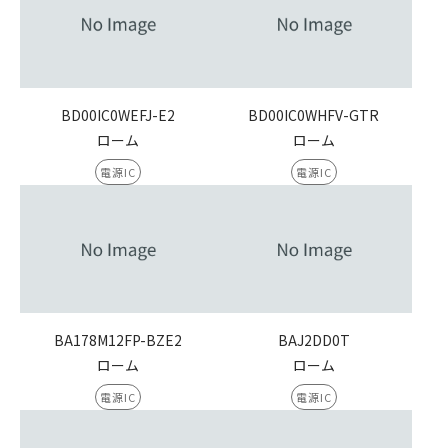
BD00IC0WEFJ-E2
BD00IC0WHFV-GTR
ローム
ローム
電源IC
電源IC
BA178M12FP-BZE2
BAJ2DD0T
ローム
ローム
電源IC
電源IC