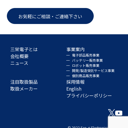
お気軽にご相談・ご連絡下さい
三栄電子とは
事業案内
会社概要
電子部品販売事業
バッテリー販売事業
ニュース
ロボット販売事業
開発/製造受託サービス事業
個別商品販売事業
注目取扱製品
採用情報
取扱メーカー
English
プライバシーポリシー
© 2022 San-ei Electronics Co., Ltd.