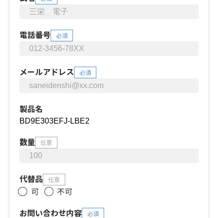
電話番号
必須
メールアドレス
必須
製品名
数量
任意
代替品
任意
可
不可
お問い合わせ内容
必須