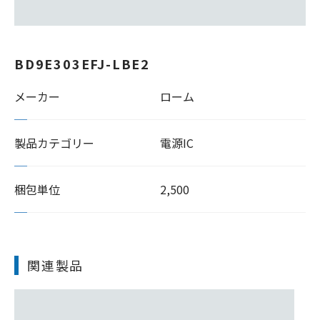
BD9E303EFJ-LBE2
メーカー
ローム
製品カテゴリー
電源IC
梱包単位
2,500
関連製品