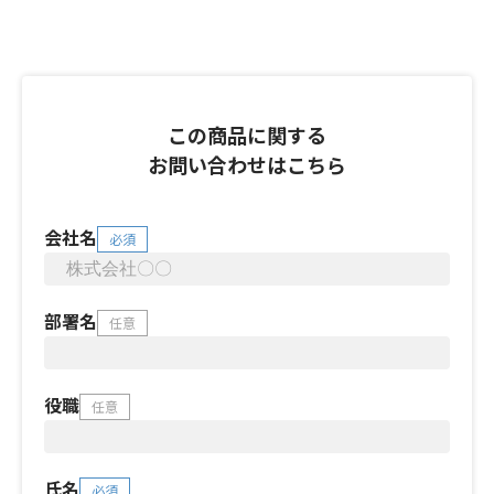
この商品に関する
お問い合わせはこちら
会社名
必須
部署名
任意
役職
任意
氏名
必須