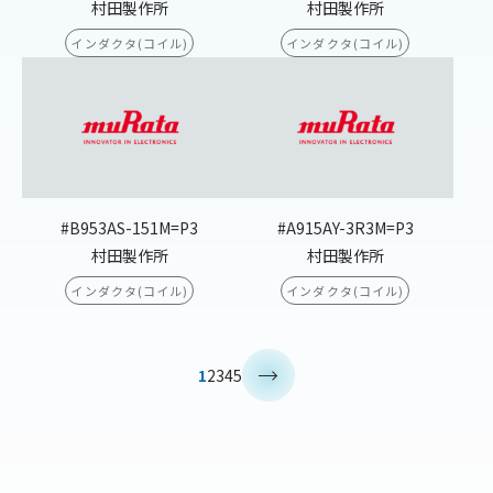
村田製作所
村田製作所
インダクタ(コイル)
インダクタ(コイル)
#B953AS-151M=P3
#A915AY-3R3M=P3
村田製作所
村田製作所
インダクタ(コイル)
インダクタ(コイル)
>
1
2
3
4
5