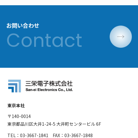
お問い合わせ
東京本社
〒140-0014
東京都品川区大井1-24-5 大井町センタービル 6F
TEL：03-3667-1841 FAX：03-3667-1848