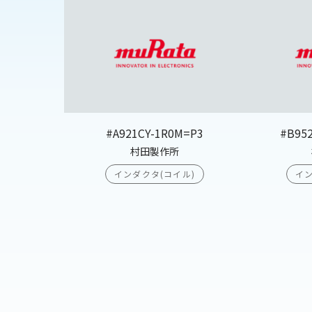
#A921CY-1R0M=P3
#B95
村田製作所
インダクタ(コイル)
イン