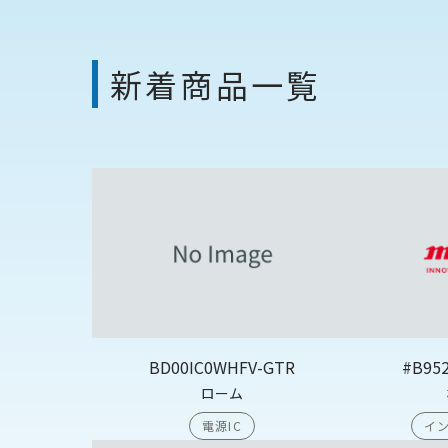
新着商品一覧
BD00IC0WHFV-GTR
#B95
ローム
電源IC
イン