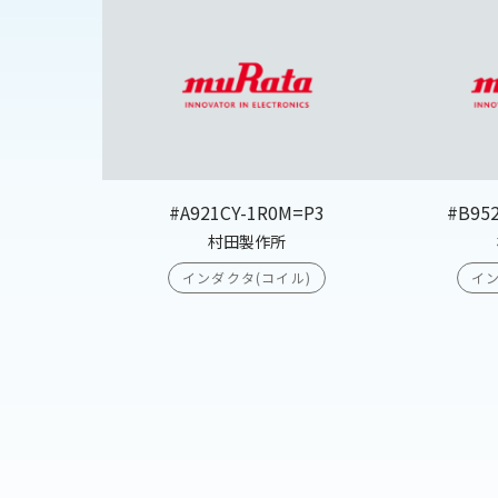
#A921CY-1R0M=P3
#B95
村田製作所
インダクタ(コイル)
イン