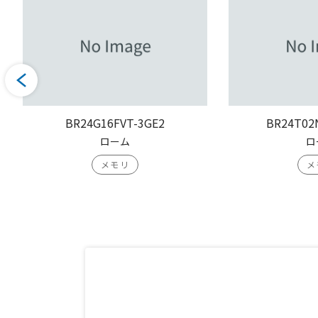
BR24G16FVT-3GE2
BR24T02
ローム
ロ
メモリ
メ