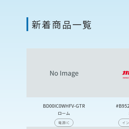
新着商品一覧
BD00IC0WHFV-GTR
#B95
ローム
電源IC
イン