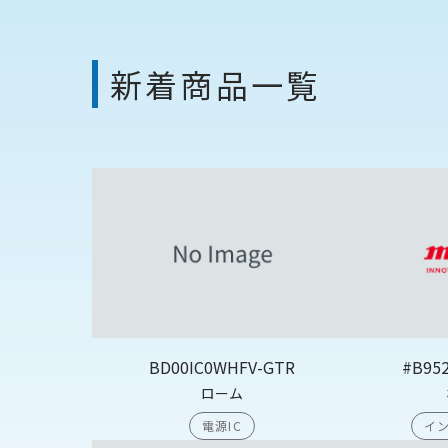
新着商品一覧
BD00IC0WHFV-GTR
#B95
ローム
電源IC
イン