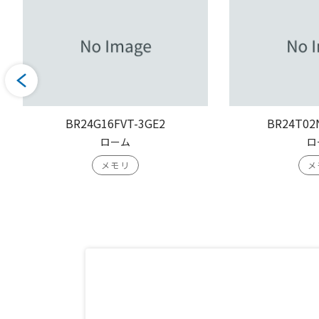
BR24G16FVT-3GE2
BR24T02
ローム
ロ
メモリ
メ