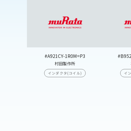
#A921CY-1R0M=P3
#B95
村田製作所
インダクタ(コイル)
イン