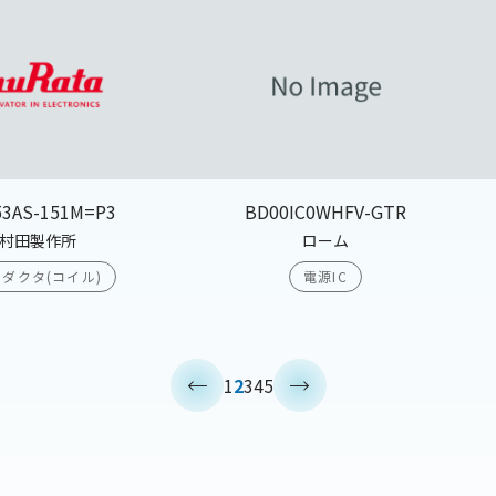
53AS-151M=P3
BD00IC0WHFV-GTR
村田製作所
ローム
ダクタ(コイル)
電源IC
<
>
1
2
3
4
5