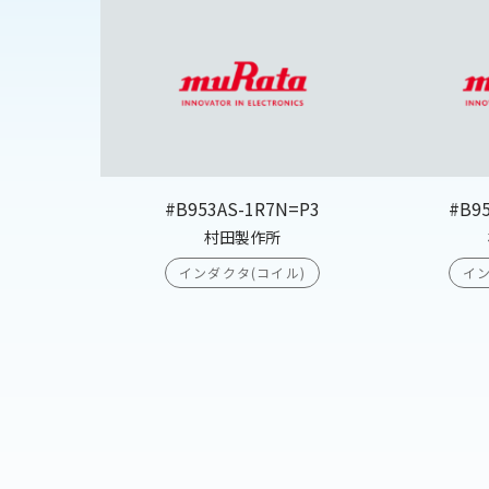
#B953AS-1R7N=P3
#B9
村田製作所
インダクタ(コイル)
イン