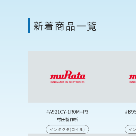
新着商品一覧
#A921CY-1R0M=P3
#B9
村田製作所
インダクタ(コイル)
イン