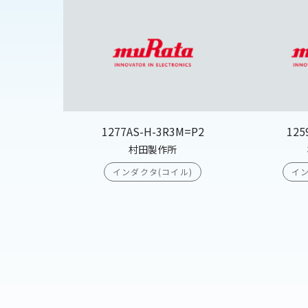
1277AS-H-3R3M=P2
125
村田製作所
インダクタ(コイル)
イン