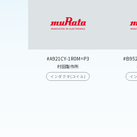
#A921CY-1R0M=P3
#B95
村田製作所
インダクタ(コイル)
イン