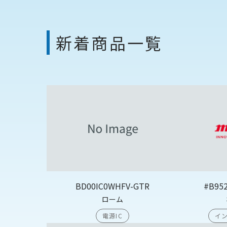
新着商品一覧
BD00IC0WHFV-GTR
#B95
ローム
電源IC
イン