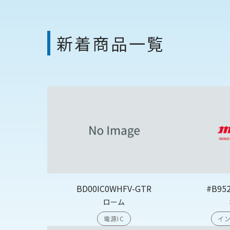
新着商品一覧
BD00IC0WHFV-GTR
#B95
ローム
電源IC
イン