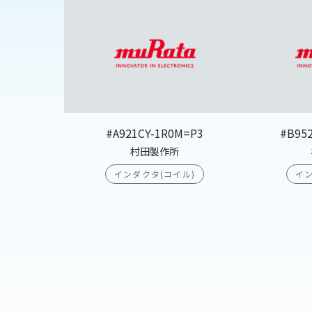
#A921CY-1R0M=P3
#B95
村田製作所
インダクタ(コイル)
イン